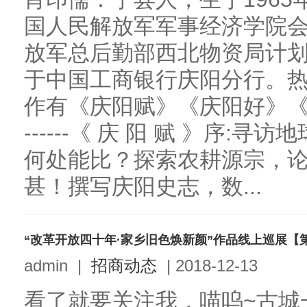
国人民解放军军事经济学院
放军总后勤部西北物资局计
于中国工商银行庆阳分行。
作有《庆阳赋》《庆阳好》《西北颂》等
------《 庆 阳 赋 》序
何处能比？探索农耕源宗，
甚！撰写庆阳史志，数...
“改革开放四十年·家乡旧色焕新颜”作品线上巡展【
admin
|
招商动态
|
2018-12-13
看了就要关注我，喵呜~古城