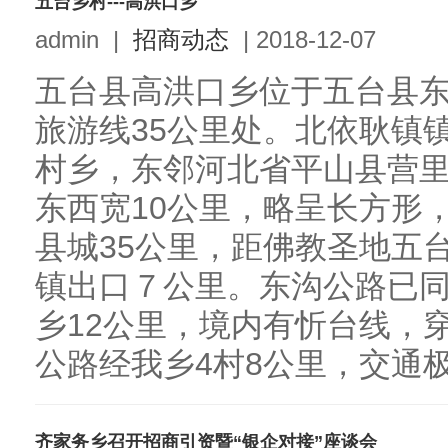
五台乡村---高洪口乡
admin
|
招商动态
|
2018-12-07
五台县高洪口乡位于五台县
旅游线35公里处。北依耿镇
村乡，东邻河北省平山县营里
东西宽10公里，略呈长方形，
县城35公里，距佛教圣地五
镇出口７公里。东沟公路已
乡12公里，境内有忻台线，
公路经我乡4村8公里，交通极为
齐家务乡召开招商引资暨“银企对接”座谈会