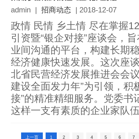
admin
|
招商动态
|
2018-12-07
政情 民情 乡土情 尽在掌握
引资暨“银企对接”座谈会，
业间沟通的平台，构建长期
经济健康快速发展。这次座
北省民营经济发展推进会会议
建设全面发力年”为引领，积
接”的精准精细服务。党委书
这样一支有素质的企业家队伍感
上一页
1
2
3
4
5
6
7