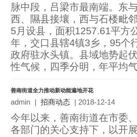
脉中段，吕梁市最南端。东
西、隰县接壤，西与石楼毗邻
5月设县，面积1257.61平方
年，交口县辖4镇3乡，95个
政府驻水头镇。县域地势起
性气候，四季分明，年平均气.
善南街道全力推动新动能遍地开花
admin
|
招商动态
|
2018-12-14
今年以来，善南街道在市委
各部门的关心支持下，以开展