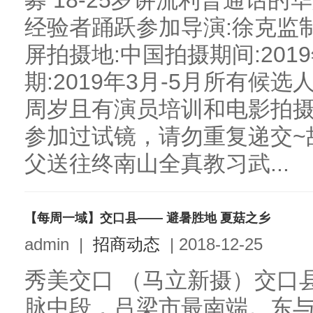
募 18-25岁讲流利普通话
经验者踊跃参加导演:徐克监制
屏拍摄地:中国拍摄期间:2019
期:2019年3月-5月所有候选
周岁且有演员培训和电影拍
参加过试镜，请勿重复递交~
父送往终南山全真教习武...
【每周一域】交口县—— 避暑胜地 夏菇之乡
admin
|
招商动态
|
2018-12-25
秀美交口 （马立新摄）交口
脉中段，吕梁市最南端。东